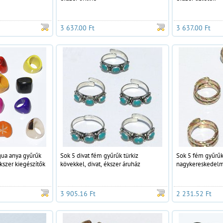
3 637.00 Ft
3 637.00 Ft
gua anya gyűrűk
Sok 5 divat fém gyűrűk türkiz
Sok 5 fém gyűrűk 
szer kiegészítők
kövekkel, divat, ékszer áruház
nagykereskedelmi
3 905.16 Ft
2 231.52 Ft