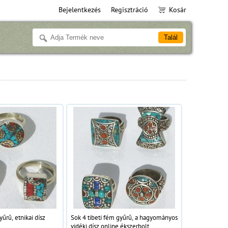
Bejelentkezés
Regisztráció
Kosár
yűrű, etnikai dísz
Sok 4 tibeti fém gyűrű, a hagyományos
vidéki dísz online ékszerbolt