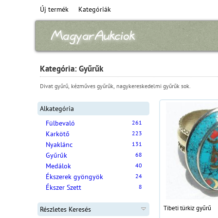
Új termék
Kategóriák
Kategória: Gyűrűk
Divat gyűrű, kézműves gyűrűk, nagykereskedelmi gyűrűk sok.
Alkategória
Fülbevaló
261
Karkötő
223
Nyaklánc
131
Gyűrűk
68
Medálok
40
Ékszerek gyöngyök
24
Ékszer Szett
8
Tibeti türkiz gyűrű
Részletes Keresés