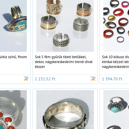
ürkiz színű, finom
Sok 5 fém gyűrűk tibeti betűkkel,
Sok 10 kókusz div
dekor, nagykereskedelmi trendi divat
etnikai kézzel ké
ékszer
nagykereskedelm
2 231.52 Ft
1 394.70 Ft