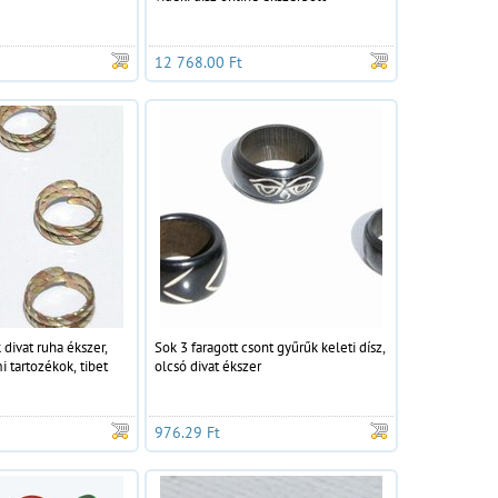
12 768.00 Ft
divat ruha ékszer,
Sok 3 faragott csont gyűrűk keleti dísz,
 tartozékok, tibet
olcsó divat ékszer
976.29 Ft