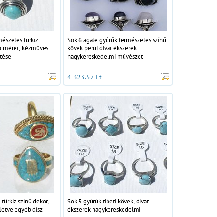
mészetes türkiz
Sok 6 agate gyűrűk természetes színű
tó méret, kézműves
kövek perui divat ékszerek
ítése
nagykereskedelmi művészet
4 323.57 Ft
türkiz színű dekor,
Sok 5 gyűrűk tibeti kövek, divat
lletve egyéb dísz
ékszerek nagykereskedelmi