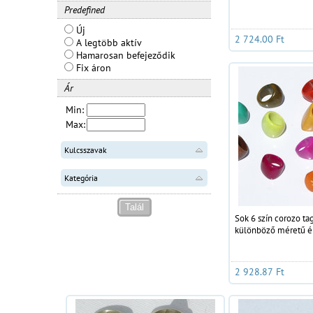
Predefined
Új
2 724.00 Ft
A legtöbb aktív
Hamarosan befejeződik
Fix áron
Ár
Min:
Max:
Kulcsszavak
Kategória
Sok 6 szín corozo ta
különböző méretű ék
2 928.87 Ft