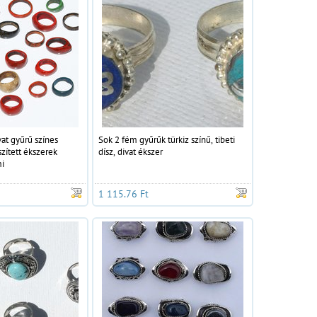
at gyűrű színes
Sok 2 fém gyűrűk türkiz színű, tibeti
szített ékszerek
dísz, divat ékszer
i
1 115.76 Ft