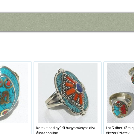
Kerek tibeti gyűrű hagyományos dísz-
Lot 3 tibeti fém g
ékszer online
ékszer üzletek