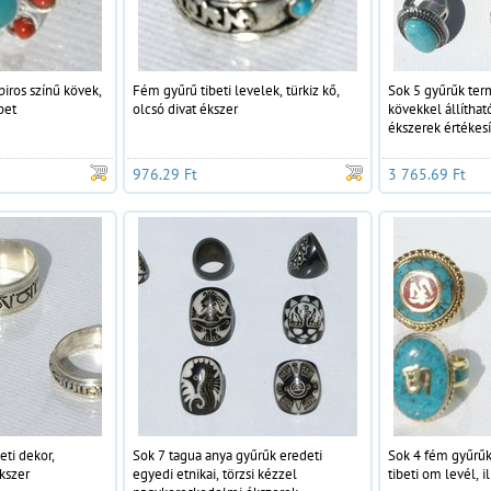
 piros színű kövek,
Fém gyűrű tibeti levelek, türkiz kő,
Sok 5 gyűrűk ter
bet
olcsó divat ékszer
kövekkel állítha
ékszerek értékes
976.29 Ft
3 765.69 Ft
eti dekor,
Sok 7 tagua anya gyűrűk eredeti
Sok 4 fém gyűrűk 
kszer
egyedi etnikai, törzsi kézzel
tibeti om levél, i