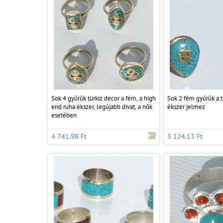
Sok 4 gyűrűk türkiz decor a fém, a high
Sok 2 fém gyűrűk a t
end ruha ékszer, legújabb divat, a nők
ékszer jelmez
esetében
4 741.98 Ft
3 124.13 Ft