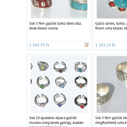
Sok 5 fém gyűrűk türkiz tibeti dísz,
Gyűrű színes, türkiz,
divat ékszer online
finom ruha ékszer, ti
5 592.75 Ft
1 255.23 Ft
Sok 10 ajustable alpaca gyűrűk
Sok 3 fém gyűrűk tib
murano üveg kerek gyöngy, eladási
megfizethető ruha é