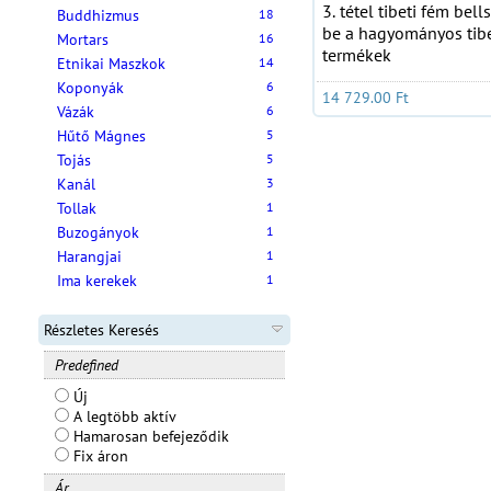
3. tétel tibeti fém bells
Buddhizmus
18
be a hagyományos tibe
Mortars
16
termékek
Etnikai Maszkok
14
Koponyák
6
14 729.00 Ft
Vázák
6
Hűtő Mágnes
5
Tojás
5
Kanál
3
Tollak
1
Buzogányok
1
Harangjai
1
Ima kerekek
1
Részletes Keresés
Predefined
Új
A legtöbb aktív
Hamarosan befejeződik
Fix áron
Ár