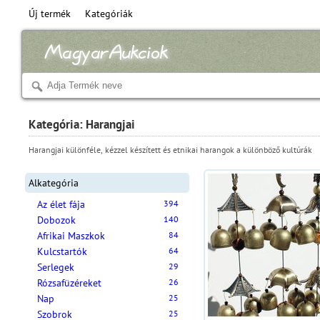
Új termék
Kategóriák
Kategória: Harangjai
Harangjai különféle, kézzel készített és etnikai harangok a különböző kultúrák
Alkategória
Az élet fája
394
Dobozok
140
Afrikai Maszkok
84
Kulcstartók
64
Serlegek
29
Rózsafüzéreket
26
Nap
25
Szobrok
25