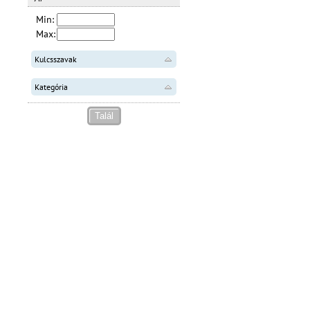
Min:
Max:
Kulcsszavak
Kategória